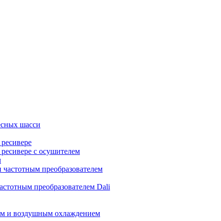
есных шасси
 ресивере
 ресивере с осушителем
м
 частотным преобразователем
астотным преобразователем Dali
ом и воздушным охлаждением