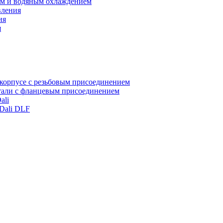
ом и водяным охлаждением
вления
ия
я
корпусе с резьбовым присоединением
стали с фланцевым присоединением
ali
Dali DLF