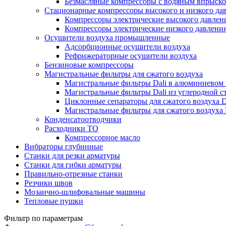
Безмасляные компрессоры с водяным впрыск
Стационарные компрессоры высокого и низкого да
Компрессоры электрические высокого давлен
Компрессоры электрические низкого давлени
Осушители воздуха промышленные
Адсорбционные осушители воздуха
Рефрижераторные осушители воздуха
Бензиновые компрессоры
Магистральные фильтры для сжатого воздуха
Магистральные фильтры Dali в алюминиевом 
Магистральные фильтры Dali из углеродной 
Циклонные сепараторы для сжатого воздуха D
Магистральные фильтры для сжатого воздуха 
Конденсатоотводчики
Расходники ТО
Компрессорное масло
Вибраторы глубинные
Станки для резки арматуры
Станки для гибки арматуры
Правильно-отрезные станки
Резчики швов
Мозаично-шлифовальные машины
Тепловые пушки
Фильтр по параметрам