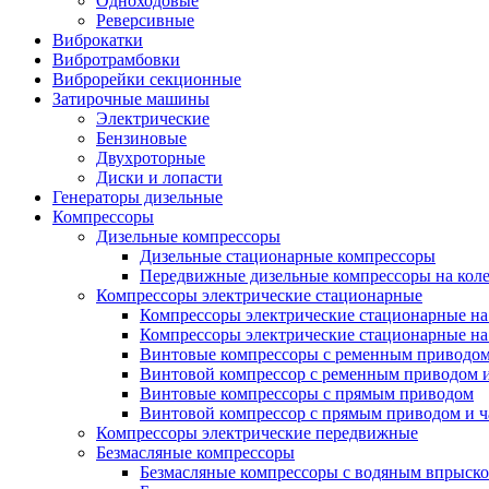
Одноходовые
Реверсивные
Виброкатки
Вибротрамбовки
Виброрейки секционные
Затирочные машины
Электрические
Бензиновые
Двухроторные
Диски и лопасти
Генераторы дизельные
Компрессоры
Дизельные компрессоры
Дизельные стационарные компрессоры
Передвижные дизельные компрессоры на кол
Компрессоры электрические стационарные
Компрессоры электрические стационарные на
Компрессоры электрические стационарные на
Винтовые компрессоры с ременным приводо
Винтовой компрессор с ременным приводом и
Винтовые компрессоры с прямым приводом
Винтовой компрессор с прямым приводом и ч
Компрессоры электрические передвижные
Безмасляные компрессоры
Безмасляные компрессоры с водяным впрыск