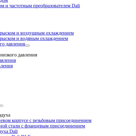
одом
м и частотным преобразователем Dali
прыском и воздушным охлаждением
прыском и водяным охлаждением
го давления
низкого давления
авления
вления
здуха
евом корпусе с резьбовым присоединением
дной стали с фланцевым присоединением
уха Dali