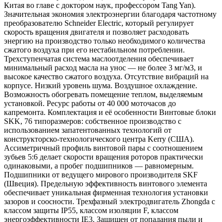
Китая во главе с доктором наук, профессором Tang Yan).
Значительная экономия электроэнергии благодаря частотному
преобразователю Schneider Electric, который регулирует
скорость вращения двигателя и позволяет расходовать
энергию на производство только необходимого количества
сжатого воздуха при его нестабильном потреблении.
Трехступенчатая система маслоотделения обеспечивает
минимальный расход масла на унос — не более 3 мг/м3, и
высокое качество сжатого воздуха. Отсутствие вибраций на
корпусе. Низкий уровень шума. Воздушное охлаждение.
Возможность обогревать помещение теплом, выделяемым
установкой. Ресурс работы от 40 000 моточасов до
капремонта. Комплектация и её особенности Винтовые блоки
SKK, 76 типоразмеров: собственное производство с
использованием запатентованных технологий от
конструкторско-технологического центра Kerry (США).
Ассиметричный профиль винтовой пары с соотношением
зубьев 5:6 делает скорости вращения роторов практически
одинаковыми, а пробег подшипников — равномерным.
Подшипники от ведущего мирового производителя SKF
(Швеция). Предельную эффективность винтового элемента
обеспечивает уникальная фирменная технология установки
зазоров и соосности. Трехфазный электродвигатель Zhongda с
классом защиты IP55, классом изоляции F, классом
энергоэффективности IE3. Защищен от попадания пыли и