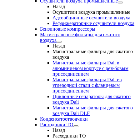
Осушители воздуха промышленные
Назад
Осушители воздуха промышленные
Адсорбционные осушители воздуха
Рефрижераторные осушители воздуха
Бензиновые компрессоры
Магистральные фильтры для сжатого
воздуха
Назад
Магистральные фильтры для сжатого
воздуха
Магистральные фильтры Dali в
алюминиевом корпусе с резьбовым
присоединением
Магистральные фильтры Dali из
углеродной стали с фланцевым
присоединением
Циклонные сепараторы для сжатого
воздуха Dali
Магистральные фильтры для сжатого
воздуха Dali DLF
Конденсатоотводчики
Расходники ТО
Назад
Расходники ТО