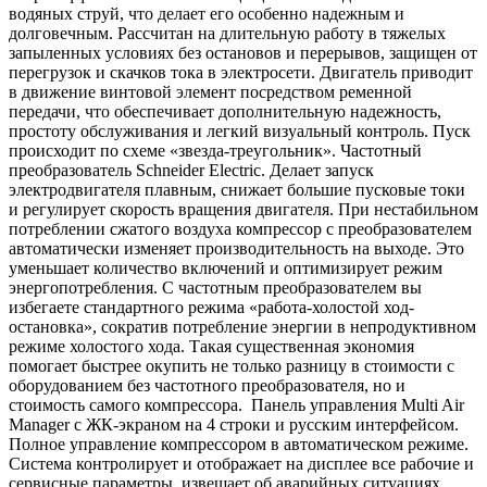
водяных струй, что делает его особенно надежным и
долговечным. Рассчитан на длительную работу в тяжелых
запыленных условиях без остановов и перерывов, защищен от
перегрузок и скачков тока в электросети. Двигатель приводит
в движение винтовой элемент посредством ременной
передачи, что обеспечивает дополнительную надежность,
простоту обслуживания и легкий визуальный контроль. Пуск
происходит по схеме «звезда-треугольник». Частотный
преобразователь Schneider Electric. Делает запуск
электродвигателя плавным, снижает большие пусковые токи
и регулирует скорость вращения двигателя. При нестабильном
потреблении сжатого воздуха компрессор с преобразователем
автоматически изменяет производительность на выходе. Это
уменьшает количество включений и оптимизирует режим
энергопотребления. С частотным преобразователем вы
избегаете стандартного режима «работа-холостой ход-
остановка», сократив потребление энергии в непродуктивном
режиме холостого хода. Такая существенная экономия
помогает быстрее окупить не только разницу в стоимости с
оборудованием без частотного преобразователя, но и
стоимость самого компрессора. Панель управления Multi Air
Manager с ЖК-экраном на 4 строки и русским интерфейсом.
Полное управление компрессором в автоматическом режиме.
Система контролирует и отображает на дисплее все рабочие и
сервисные параметры, извещает об аварийных ситуациях,