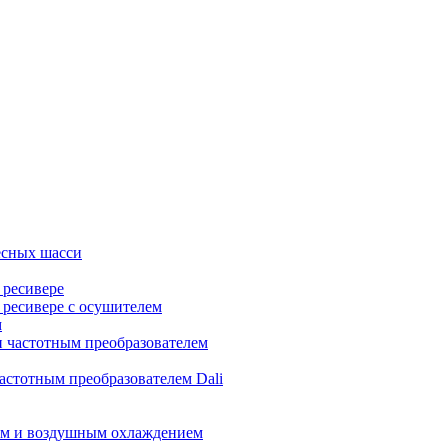
есных шасси
 ресивере
 ресивере с осушителем
м
 частотным преобразователем
астотным преобразователем Dali
ом и воздушным охлаждением