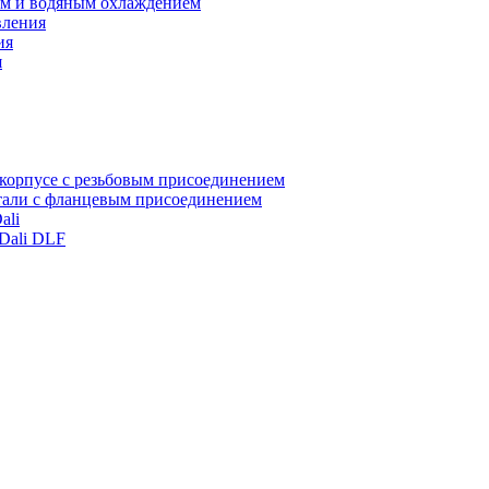
ом и водяным охлаждением
вления
ия
я
корпусе с резьбовым присоединением
стали с фланцевым присоединением
ali
Dali DLF