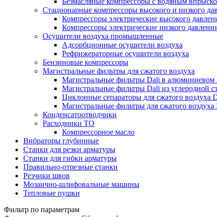
Безмасляные компрессоры с водяным впрыск
Стационарные компрессоры высокого и низкого да
Компрессоры электрические высокого давлен
Компрессоры электрические низкого давлени
Осушители воздуха промышленные
Адсорбционные осушители воздуха
Рефрижераторные осушители воздуха
Бензиновые компрессоры
Магистральные фильтры для сжатого воздуха
Магистральные фильтры Dali в алюминиевом 
Магистральные фильтры Dali из углеродной 
Циклонные сепараторы для сжатого воздуха D
Магистральные фильтры для сжатого воздуха 
Конденсатоотводчики
Расходники ТО
Компрессорное масло
Вибраторы глубинные
Станки для резки арматуры
Станки для гибки арматуры
Правильно-отрезные станки
Резчики швов
Мозаично-шлифовальные машины
Тепловые пушки
Фильтр по параметрам