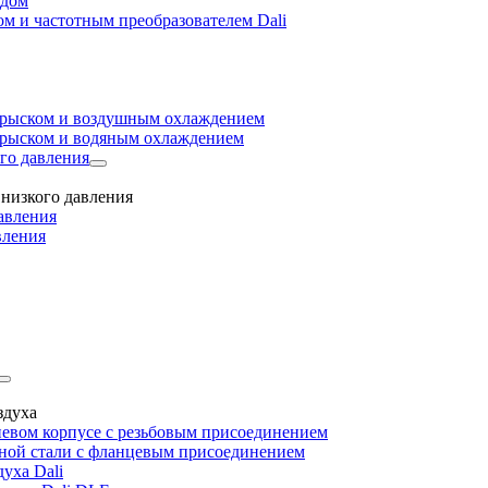
одом
м и частотным преобразователем Dali
прыском и воздушным охлаждением
прыском и водяным охлаждением
го давления
низкого давления
авления
вления
здуха
евом корпусе с резьбовым присоединением
дной стали с фланцевым присоединением
уха Dali