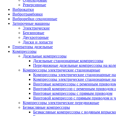
Одноходовые
Реверсивные
Виброкатки
Вибротрамбовки
Виброрейки секционные
Затирочные машины
Электрические
Бензиновые
Двухроторные
Диски и лопасти
Генераторы дизельные
Компрессоры
Дизельные компрессоры
Дизельные стационарные компрессоры
Передвижные дизельные компрессоры на кол
Компрессоры электрические стационарные
Компрессоры электрические стационарные на
Компрессоры электрические стационарные на
Винтовые компрессоры с ременным приводо
Винтовой компрессор с ременным приводом и
Винтовые компрессоры с прямым приводом
Винтовой компрессор с прямым приводом и ч
Компрессоры электрические передвижные
Безмасляные компрессоры
Безмасляные компрессоры с водяным впрыск