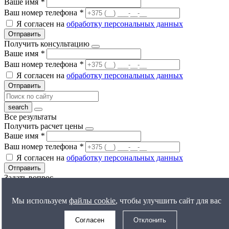
Ваше имя
*
Ваш номер телефона
*
Я согласен на
обработку персональных данных
Отправить
Получить консультацию
Ваше имя
*
Ваш номер телефона
*
Я согласен на
обработку персональных данных
Отправить
Все результаты
Получить расчет цены
Ваше имя
*
Ваш номер телефона
*
Я согласен на
обработку персональных данных
Отправить
Задать вопрос
Ваше имя
*
Ваш номер телефона
*
Мы используем
файлы cookie
, чтобы улучшить сайт для вас
Ваш вопрос
Согласен
Отклонить