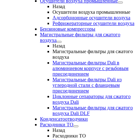
Осушители воздуха промышленные
Назад
Осушители воздуха промышленные
Адсорбционные осушители воздуха
Рефрижераторные осушители воздуха
Бензиновые компрессоры
Магистральные фильтры для сжатого
воздуха
Назад
Магистральные фильтры для сжатого
воздуха
Магистральные фильтры Dali в
алюминиевом корпусе с резьбовым
присоединением
Магистральные фильтры Dali из
углеродной стали с фланцевым
присоединением
Циклонные сепараторы для сжатого
воздуха Dali
Магистральные фильтры для сжатого
воздуха Dali DLF
Конденсатоотводчики
Расходники ТО
Назад
Расходники ТО