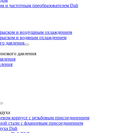
одом
м и частотным преобразователем Dali
прыском и воздушным охлаждением
прыском и водяным охлаждением
го давления
низкого давления
авления
вления
здуха
евом корпусе с резьбовым присоединением
дной стали с фланцевым присоединением
уха Dali