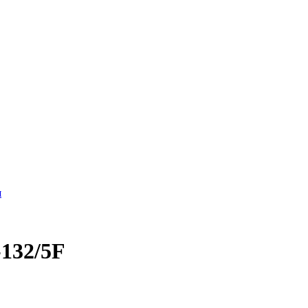
я
-132/5F