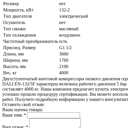
Ресивер
нет
Мощность, кВт
132-2
Тип двигателя
электрический
Осушитель
нет
Тип смазки
масляный
Тип охлаждения
воздушное
Частотный преобразователь
есть
Присоед. Размер
G1 1/2
Длина, мм
3660
Ширина, мм
1760
Высота, мм
2190
Вес, кг
4000
Двухступенчатый винтовой компрессоры низкого давления сер
DALI EN-132/5F характерна величина рабочего давления 5 бар
составляет 4000 кг. Наша компания предлагает купить электри
успешно прошли процедуру сертификации. Вы можете восполь
работ. Получите подробную информацию у нашего консультант
Оставить свой отзыв:
Ваша оценка товара:
Ваше имя:
*
Ваш отзыв:
*