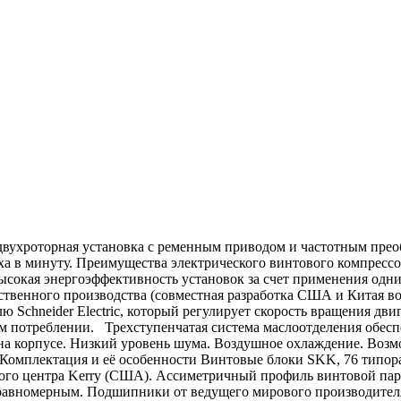
вухроторная установка с ременным приводом и частотным преоб
уха в минуту. Преимущества электрического винтового компресс
сокая энергоэффективность установок за счет применения одн
венного производства (совместная разработка США и Китая во г
 Schneider Electric, который регулирует скорость вращения дви
ом потреблении. Трехступенчатая система маслоотделения обесп
й на корпусе. Низкий уровень шума. Воздушное охлаждение. Во
. Комплектация и её особенности Винтовые блоки SKK, 76 типор
ого центра Kerry (США). Ассиметричный профиль винтовой пары
равномерным. Подшипники от ведущего мирового производител