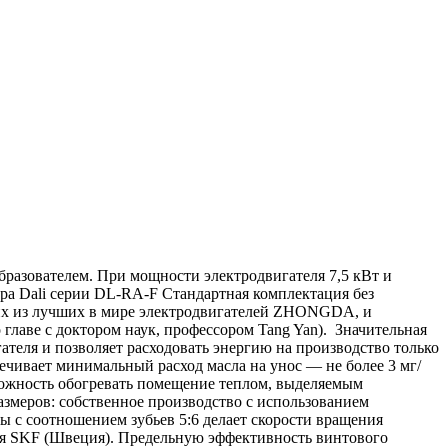
разователем. При мощности электродвигателя 7,5 кВт и
ора Dali серии DL-RA-F Стандартная комплектация без
их из лучших в мире электродвигателей ZHONGDA, и
лаве с доктором наук, профессором Tang Yan). Значительная
гателя и позволяет расходовать энергию на производство только
ечивает минимальный расход масла на унос — не более 3 мг/
зможность обогревать помещение теплом, выделяемым
азмеров: собственное производство с использованием
 с соотношением зубьев 5:6 делает скорости вращения
я SKF (Швеция). Предельную эффективность винтового