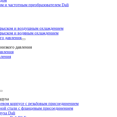
одом
м и частотным преобразователем Dali
прыском и воздушным охлаждением
прыском и водяным охлаждением
го давления
низкого давления
авления
вления
здуха
евом корпусе с резьбовым присоединением
дной стали с фланцевым присоединением
уха Dali