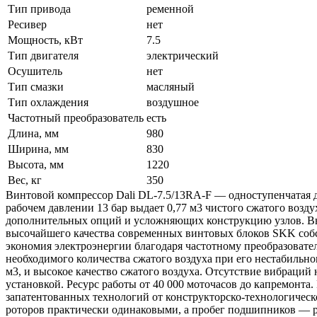
Тип привода
ременной
Ресивер
нет
Мощность, кВт
7.5
Тип двигателя
электрический
Осушитель
нет
Тип смазки
масляный
Тип охлаждения
воздушное
Частотный преобразователь
есть
Длина, мм
980
Ширина, мм
830
Высота, мм
1220
Вес, кг
350
Винтовой компрессор Dali DL-7.5/13RA-F — одноступенчатая д
рабочем давлении 13 бар выдает 0,77 м3 чистого сжатого возд
дополнительных опций и усложняющих конструкцию узлов. Вы
высочайшего качества современных винтовых блоков SKK собст
экономия электроэнергии благодаря частотному преобразователю
необходимого количества сжатого воздуха при его нестабильн
м3, и высокое качество сжатого воздуха. Отсутствие вибраци
установкой. Ресурс работы от 40 000 моточасов до капремонта
запатентованных технологий от конструкторско-технологическ
роторов практически одинаковыми, а пробег подшипников — 