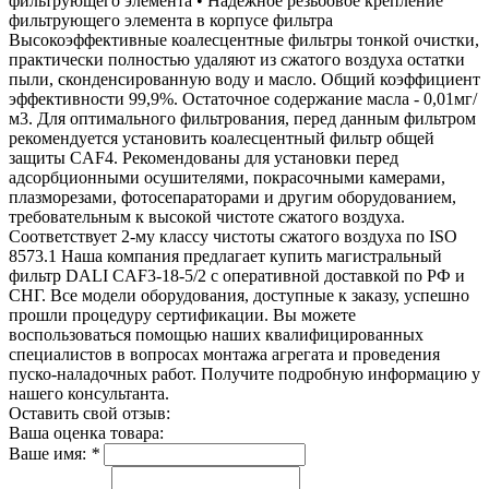
фильтрующего элемента • Надежное резьбовое крепление
фильтрующего элемента в корпусе фильтра
Высокоэффективные коалесцентные фильтры тонкой очистки,
практически полностью удаляют из сжатого воздуха остатки
пыли, сконденсированную воду и масло. Общий коэффициент
эффективности 99,9%. Остаточное содержание масла - 0,01мг/
м3. Для оптимального фильтрования, перед данным фильтром
рекомендуется установить коалесцентный фильтр общей
защиты CAF4. Рекомендованы для установки перед
адсорбционными осушителями, покрасочными камерами,
плазморезами, фотосепараторами и другим оборудованием,
требовательным к высокой чистоте сжатого воздуха.
Соответствует 2-му классу чистоты сжатого воздуха по ISO
8573.1 Наша компания предлагает купить магистральный
фильтр DALI CAF3-18-5/2 с оперативной доставкой по РФ и
СНГ. Все модели оборудования, доступные к заказу, успешно
прошли процедуру сертификации. Вы можете
воспользоваться помощью наших квалифицированных
специалистов в вопросах монтажа агрегата и проведения
пуско-наладочных работ. Получите подробную информацию у
нашего консультанта.
Оставить свой отзыв:
Ваша оценка товара:
Ваше имя:
*