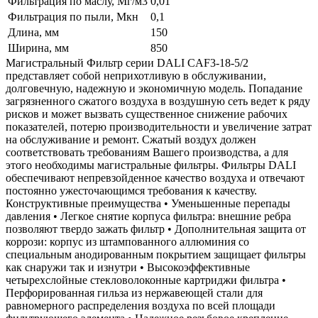
Фильтрация по маслу, Мг/м3
0,01
Фильтрация по пыли, Мкн
0,1
Длина, мм
150
Ширина, мм
850
Магистральный Фильтр серии DALI CAF3-18-5/2
представляет собой неприхотливую в обслуживании,
долговечную, надежную и экономичную модель. Попадание
загрязненного сжатого воздуха в воздушную сеть ведет к ряду
рисков и может вызвать существенное снижение рабочих
показателей, потерю производительности и увеличение затрат
на обслуживание и ремонт. Сжатый воздух должен
соответствовать требованиям Вашего производства, а для
этого необходимы магистральные фильтры. Фильтры DALI
обеспечивают непревзойденное качество воздуха и отвечают
постоянно ужесточающимся требования к качеству.
Конструктивные преимущества • Уменьшенные перепады
давления • Легкое снятие корпуса фильтра: внешние ребра
позволяют твердо зажать фильтр • Дополнительная защита от
коррози: корпус из штампованного аллюминия со
специальным анодированным покрытием защищает фильтры
как снаружи так и изнутри • Высокоэффективные
четырехслойные стекловолоконные картриджи фильтра •
Перфорированная гильза из нержавеющей стали для
равномерного распределения воздуха по всей площади