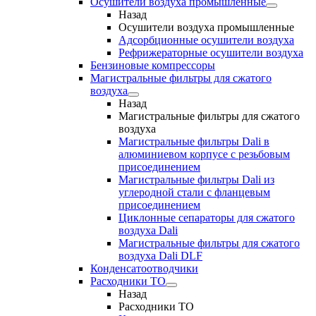
Осушители воздуха промышленные
Назад
Осушители воздуха промышленные
Адсорбционные осушители воздуха
Рефрижераторные осушители воздуха
Бензиновые компрессоры
Магистральные фильтры для сжатого
воздуха
Назад
Магистральные фильтры для сжатого
воздуха
Магистральные фильтры Dali в
алюминиевом корпусе с резьбовым
присоединением
Магистральные фильтры Dali из
углеродной стали с фланцевым
присоединением
Циклонные сепараторы для сжатого
воздуха Dali
Магистральные фильтры для сжатого
воздуха Dali DLF
Конденсатоотводчики
Расходники ТО
Назад
Расходники ТО