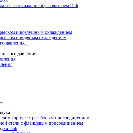
одом
м и частотным преобразователем Dali
прыском и воздушным охлаждением
прыском и водяным охлаждением
го давления
низкого давления
авления
вления
здуха
евом корпусе с резьбовым присоединением
дной стали с фланцевым присоединением
уха Dali