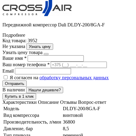
Передвижной компрессор Dali DLDY-200/8GA-F
Подробнее
Код товара: 3952
Не указана
Узнать цену
Узнать цену товара
Ваше имя
*
Ваш номер телефона
*
Email
Я согласен на
обработку персональных данных
Отправить
В наличии
Нашли дешевле?
Купить в 1 клик
Характеристики
Описание
Отзывы
Вопрос-ответ
Модель
DLDY-200/8GA-F
Вид компрессора
винтовой
Производительность, л/мин
36800
Давление, бар
8,5
Тип привода
ременной