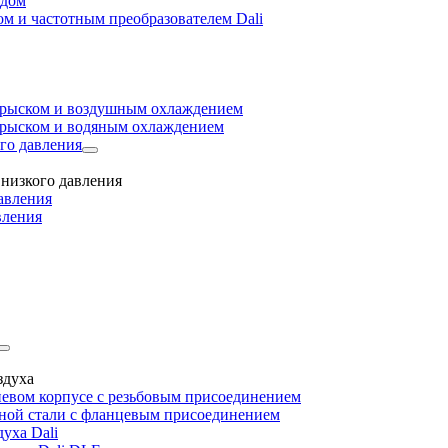
одом
м и частотным преобразователем Dali
прыском и воздушным охлаждением
прыском и водяным охлаждением
го давления
низкого давления
авления
вления
здуха
евом корпусе с резьбовым присоединением
дной стали с фланцевым присоединением
уха Dali