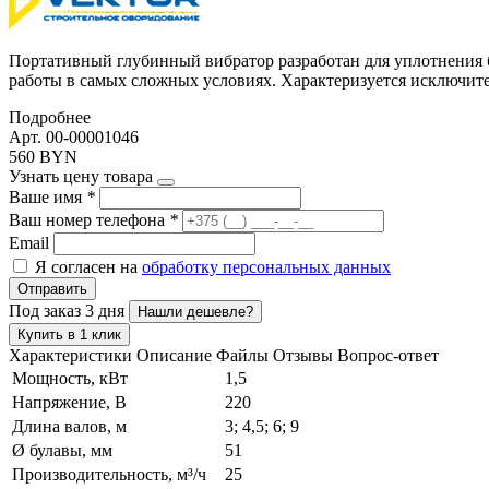
Портативный глубинный вибратор разработан для уплотнения 
работы в самых сложных условиях. Характеризуется исключит
Подробнее
Арт. 00-00001046
560 BYN
Узнать цену товара
Ваше имя
*
Ваш номер телефона
*
Email
Я согласен на
обработку персональных данных
Отправить
Под заказ 3 дня
Нашли дешевле?
Купить в 1 клик
Характеристики
Описание
Файлы
Отзывы
Вопрос-ответ
Мощность, кВт
1,5
Напряжение, В
220
Длина валов, м
3; 4,5; 6; 9
Ø булавы, мм
51
Производительность, м³/ч
25