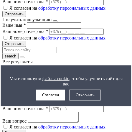
Ваш номер телефона
*
Я согласен на
обработку персональных данных
Отправить
Получить консультацию
Ваше имя
*
Ваш номер телефона
*
Я согласен на
обработку персональных данных
Отправить
Все результаты
Получить расчет цены
Ваше имя
*
Мы используем
файлы cookie
, чтобы улучшить сайт для
Ваш номер телефона
*
вас
Я согласен на
обработку персональных данных
Отправить
Согласен
Отклонить
Задать вопрос
Ваше имя
*
Ваш номер телефона
*
Ваш вопрос
Я согласен на
обработку персональных данных