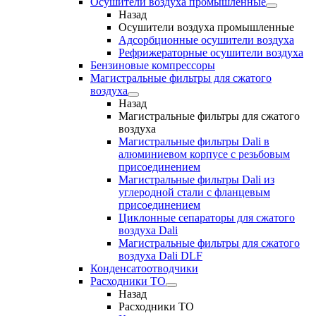
Осушители воздуха промышленные
Назад
Осушители воздуха промышленные
Адсорбционные осушители воздуха
Рефрижераторные осушители воздуха
Бензиновые компрессоры
Магистральные фильтры для сжатого
воздуха
Назад
Магистральные фильтры для сжатого
воздуха
Магистральные фильтры Dali в
алюминиевом корпусе с резьбовым
присоединением
Магистральные фильтры Dali из
углеродной стали с фланцевым
присоединением
Циклонные сепараторы для сжатого
воздуха Dali
Магистральные фильтры для сжатого
воздуха Dali DLF
Конденсатоотводчики
Расходники ТО
Назад
Расходники ТО