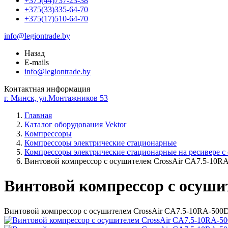
+375(44)737-23-38
+375(33)335-64-70
+375(17)510-64-70
info@legiontrade.by
Назад
E-mails
info@legiontrade.by
Контактная информация
г. Минск, ул.Монтажников 53
Главная
Каталог оборудования Vektor
Компрессоры
Компрессоры электрические стационарные
Компрессоры электрические стационарные на ресивере с
Винтовой компрессор с осушителем CrossAir CA7.5-10R
Винтовой компрессор с осуши
Винтовой компрессор с осушителем CrossAir CA7.5-10RA-500D