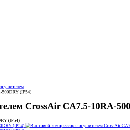
 осушителем
A-500DRY (IP54)
телем CrossAir CA7.5-10RA-50
RY (IP54)