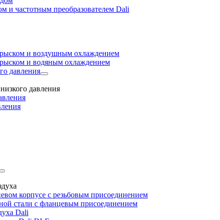
одом
м и частотным преобразователем Dali
прыском и воздушным охлаждением
прыском и водяным охлаждением
го давления
низкого давления
авления
вления
здуха
евом корпусе с резьбовым присоединением
дной стали с фланцевым присоединением
уха Dali