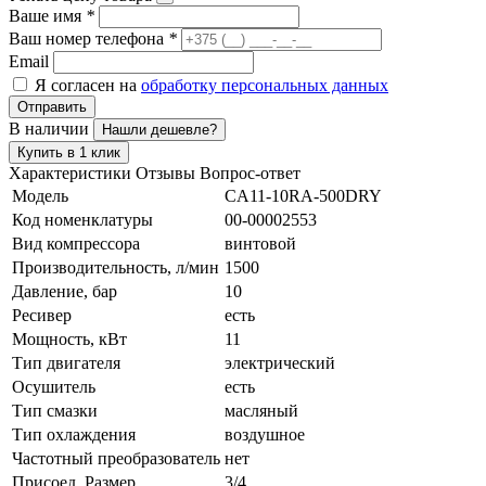
Ваше имя
*
Ваш номер телефона
*
Email
Я согласен на
обработку персональных данных
Отправить
В наличии
Нашли дешевле?
Купить в 1 клик
Характеристики
Отзывы
Вопрос-ответ
Модель
CA11-10RA-500DRY
Код номенклатуры
00-00002553
Вид компрессора
винтовой
Производительность, л/мин
1500
Давление, бар
10
Ресивер
есть
Мощность, кВт
11
Тип двигателя
электрический
Осушитель
есть
Тип смазки
масляный
Тип охлаждения
воздушное
Частотный преобразователь
нет
Присоед. Размер
3/4