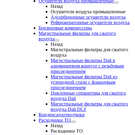
Осушители воздуха промышленные
Назад
Осушители воздуха промышленные
Адсорбционные осушители воздуха
Рефрижераторные осушители воздуха
Бензиновые компрессоры
Магистральные фильтры для сжатого
воздуха
Назад
Магистральные фильтры для сжатого
воздуха
Магистральные фильтры Dali в
алюминиевом корпусе с резьбовым
присоединением
Магистральные фильтры Dali из
углеродной стали с фланцевым
присоединением
Циклонные сепараторы для сжатого
воздуха Dali
Магистральные фильтры для сжатого
воздуха Dali DLF
Конденсатоотводчики
Расходники ТО
Назад
Расходники ТО