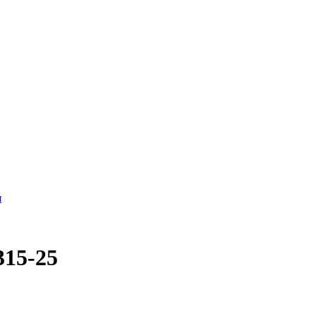
я
315-25