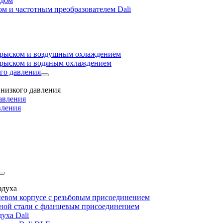
одом
м и частотным преобразователем Dali
прыском и воздушным охлаждением
прыском и водяным охлаждением
го давления
низкого давления
авления
вления
здуха
евом корпусе с резьбовым присоединением
дной стали с фланцевым присоединением
уха Dali