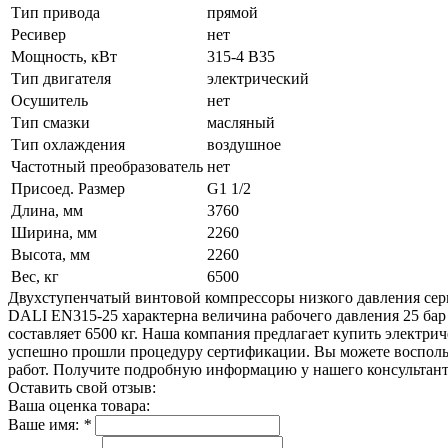
Тип привода
прямой
Ресивер
нет
Мощность, кВт
315-4 B35
Тип двигателя
электрический
Осушитель
нет
Тип смазки
масляный
Тип охлаждения
воздушное
Частотный преобразователь
нет
Присоед. Размер
G1 1/2
Длина, мм
3760
Ширина, мм
2260
Высота, мм
2260
Вес, кг
6500
Двухступенчатый винтовой компрессоры низкого давления се
DALI EN315-25 характерна величина рабочего давления 25 бар
составляет 6500 кг. Наша компания предлагает купить электри
успешно прошли процедуру сертификации. Вы можете восполь
работ. Получите подробную информацию у нашего консультант
Оставить свой отзыв:
Ваша оценка товара:
Ваше имя:
*