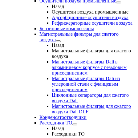
Осушители воздуха промышленные
Назад
Осушители воздуха промышленные
Адсорбционные осушители воздуха
Рефрижераторные осушители воздуха
Бензиновые компрессоры
Магистральные фильтры для сжатого
воздуха
Назад
Магистральные фильтры для сжатого
воздуха
Магистральные фильтры Dali в
алюминиевом корпусе с резьбовым
присоединением
Магистральные фильтры Dali из
углеродной стали с фланцевым
присоединением
Циклонные сепараторы для сжатого
воздуха Dali
Магистральные фильтры для сжатого
воздуха Dali DLF
Конденсатоотводчики
Расходники ТО
Назад
Расходники ТО