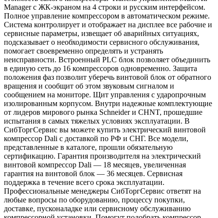
Manager с ЖК-экраном на 4 строки и русским интерфейсом.
Полное управление компрессором в автоматическом режиме.
Система контролирует и отображает на дисплее все рабочие и
сервисные параметры, извещает об аварийных ситуациях,
подсказывает о необходимости сервисного обслуживания,
помогает своевременно определять и устранять
неисправности. Встроенный PLC блок позволяет объединить
в единую сеть до 16 компрессоров одновременно. Защита
положения фаз позволит уберечь винтовой блок от обратного
вращения и сообщит об этом звуковым сигналом и
сообщением на мониторе. Щит управления с ударопрочным
изолированным корпусом. Внутри надежные комплектующие
от лидеров мирового рынка Schneider и СHNT, прошедшие
испытания в самых тяжелых условиях эксплуатации. В
СибТоргСервис вы можете купить электрический винтовой
компрессор Dali с доставкой по РФ и СНГ. Все модели,
представленные в каталоге, прошли обязательную
сертификацию. Гарантия производителя на электрический
винтовой компрессор Dali — 18 месяцев, увеличенная
гарантия на винтовой блок — 36 месяцев. Сервисная
поддержка в течение всего срока эксплуатации.
Профессиональные менеджеры СибТоргСервис ответят на
любые вопросы по оборудованию, процессу покупки,
доставке, пусконаладке или сервисному обслуживанию
компрессорной установки. Помогут подобрать компрессор,