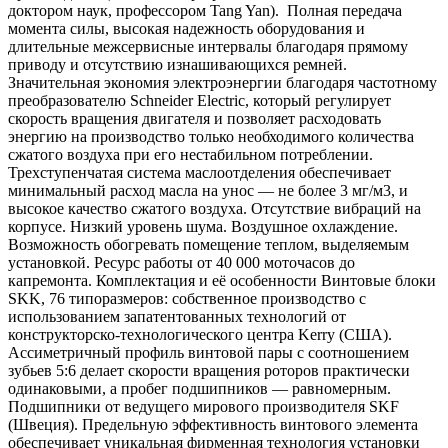
доктором наук, профессором Tang Yan). Полная передача
момента силы, высокая надежность оборудования и
длительные межсервисные интервалы благодаря прямому
приводу и отсутствию изнашивающихся ремней.
Значительная экономия электроэнергии благодаря частотному
преобразователю Schneider Electric, который регулирует
скорость вращения двигателя и позволяет расходовать
энергию на производство только необходимого количества
сжатого воздуха при его нестабильном потреблении.
Трехступенчатая система маслоотделения обеспечивает
минимальный расход масла на унос — не более 3 мг/м3, и
высокое качество сжатого воздуха. Отсутствие вибраций на
корпусе. Низкий уровень шума. Воздушное охлаждение.
Возможность обогревать помещение теплом, выделяемым
установкой. Ресурс работы от 40 000 моточасов до
капремонта. Комплектация и её особенности Винтовые блоки
SKK, 76 типоразмеров: собственное производство с
использованием запатентованных технологий от
конструкторско-технологического центра Kerry (США).
Ассиметричный профиль винтовой пары с соотношением
зубьев 5:6 делает скорости вращения роторов практически
одинаковыми, а пробег подшипников — равномерным.
Подшипники от ведущего мирового производителя SKF
(Швеция). Предельную эффективность винтового элемента
обеспечивает уникальная фирменная технология установки