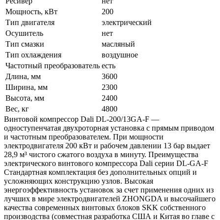
Ресивер
нет
Мощность, кВт
200
Тип двигателя
электрический
Осушитель
нет
Тип смазки
масляный
Тип охлаждения
воздушное
Частотный преобразователь
есть
Длина, мм
3600
Ширина, мм
2300
Высота, мм
2400
Вес, кг
4800
Винтовой компрессор Dali DL-200/13GA-F —
одноступенчатая двухроторная установка с прямым приводом
и частотным преобразователем. При мощности
электродвигателя 200 кВт и рабочем давлении 13 бар выдает
28,9 м³ чистого сжатого воздуха в минуту. Преимущества
электрического винтового компрессора Dali серии DL-GA-F
Стандартная комплектация без дополнительных опций и
усложняющих конструкцию узлов. Высокая
энергоэффективность установок за счет применения одних из
лучших в мире электродвигателей ZHONGDA и высочайшего
качества современных винтовых блоков SKK собственного
производства (совместная разработка США и Китая во главе с