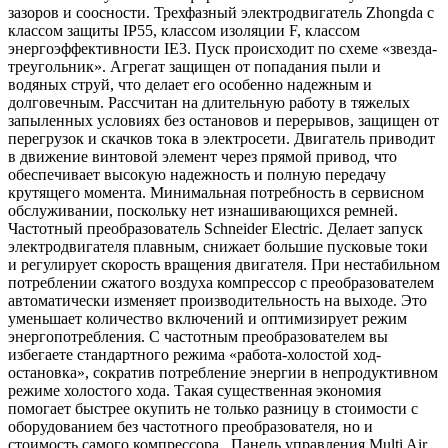
зазоров и соосности. Трехфазный электродвигатель Zhongda с
классом защиты IP55, классом изоляции F, классом
энергоэффективности IE3. Пуск происходит по схеме «звезда-
треугольник». Агрегат защищен от попадания пыли и
водяных струй, что делает его особенно надежным и
долговечным. Рассчитан на длительную работу в тяжелых
запыленных условиях без остановов и перерывов, защищен от
перегрузок и скачков тока в электросети. Двигатель приводит
в движение винтовой элемент через прямой привод, что
обеспечивает высокую надежность и полную передачу
крутящего момента. Минимальная потребность в сервисном
обслуживании, поскольку нет изнашивающихся ремней.
Частотный преобразователь Schneider Electric. Делает запуск
электродвигателя плавным, снижает большие пусковые токи
и регулирует скорость вращения двигателя. При нестабильном
потреблении сжатого воздуха компрессор с преобразователем
автоматически изменяет производительность на выходе. Это
уменьшает количество включений и оптимизирует режим
энергопотребления. С частотным преобразователем вы
избегаете стандартного режима «работа-холостой ход-
остановка», сократив потребление энергии в непродуктивном
режиме холостого хода. Такая существенная экономия
помогает быстрее окупить не только разницу в стоимости с
оборудованием без частотного преобразователя, но и
стоимость самого компрессора. Панель управления Multi Air