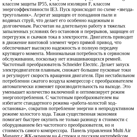
классом защиты IP55, классом изоляции F, классом
энергоэффективности IE3. Пуск происходит по схеме «звезда-
треугольник». Агрегат защищен от попадания пыли и
водяных струй, что делает его особенно надежным и
долговечным. Рассчитан на длительную работу в тяжелых
запыленных условиях без остановов и перерывов, защищен от
перегрузок и скачков тока в электросети. Двигатель приводит
в движение винтовой элемент через прямой привод, что
обеспечивает высокую надежность и полную передачу
крутящего момента. Минимальная потребность в сервисном
обслуживании, поскольку нет изнашивающихся ремней.
Частотный преобразователь Schneider Electric. Делает запуск
электродвигателя плавным, снижает большие пусковые токи
и регулирует скорость вращения двигателя. При нестабильном
потреблении сжатого воздуха компрессор с преобразователем
автоматически изменяет производительность на выходе. Это
уменьшает количество включений и оптимизирует режим
энергопотребления. С частотным преобразователем вы
избегаете стандартного режима «работа-холостой ход-
остановка», сократив потребление энергии в непродуктивном
режиме холостого хода. Такая существенная экономия
помогает быстрее окупить не только разницу в стоимости с
оборудованием без частотного преобразователя, но и
стоимость самого компрессора. Панель управления Multi Air
Manager с ЖК-экраном на 4 строки и русским интерфейсом.