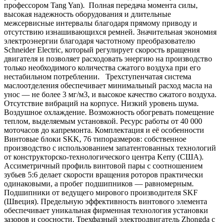
профессором Tang Yan). Полная передача момента силы,
высокая надежность оборудования и длительные
межсервисные интервалы благодаря прямому приводу и
отсутствию изнашивающихся ремней. Значительная экономия
электроэнергии благодаря частотному преобразователю
Schneider Electric, который регулирует скорость вращения
двигателя и позволяет расходовать энергию на производство
только необходимого количества сжатого воздуха при его
нестабильном потреблении. Трехступенчатая система
маслоотделения обеспечивает минимальный расход масла на
унос — не более 3 мг/м3, и высокое качество сжатого воздуха.
Отсутствие вибраций на корпусе. Низкий уровень шума.
Воздушное охлаждение. Возможность обогревать помещение
теплом, выделяемым установкой. Ресурс работы от 40 000
моточасов до капремонта. Комплектация и её особенности
Винтовые блоки SKK, 76 типоразмеров: собственное
производство с использованием запатентованных технологий
от конструкторско-технологического центра Kerry (США).
Ассиметричный профиль винтовой пары с соотношением
зубьев 5:6 делает скорости вращения роторов практически
одинаковыми, а пробег подшипников — равномерным.
Подшипники от ведущего мирового производителя SKF
(Швеция). Предельную эффективность винтового элемента
обеспечивает уникальная фирменная технология установки
зазоров и соосности. Трехфазный электродвигатель Zhongda с