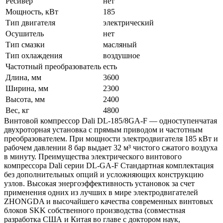
Ресивер
нет
Мощность, кВт
185
Тип двигателя
электрический
Осушитель
нет
Тип смазки
масляный
Тип охлаждения
воздушное
Частотный преобразователь
есть
Длина, мм
3600
Ширина, мм
2300
Высота, мм
2400
Вес, кг
4800
Винтовой компрессор Dali DL-185/8GA-F — одноступенчатая
двухроторная установка с прямым приводом и частотным
преобразователем. При мощности электродвигателя 185 кВт и
рабочем давлении 8 бар выдает 32 м³ чистого сжатого воздуха
в минуту. Преимущества электрического винтового
компрессора Dali серии DL-GA-F Стандартная комплектация
без дополнительных опций и усложняющих конструкцию
узлов. Высокая энергоэффективность установок за счет
применения одних из лучших в мире электродвигателей
ZHONGDA и высочайшего качества современных винтовых
блоков SKK собственного производства (совместная
разработка США и Китая во главе с доктором наук,