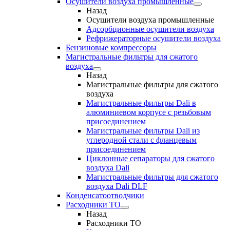
Осушители воздуха промышленные
Назад
Осушители воздуха промышленные
Адсорбционные осушители воздуха
Рефрижераторные осушители воздуха
Бензиновые компрессоры
Магистральные фильтры для сжатого
воздуха
Назад
Магистральные фильтры для сжатого
воздуха
Магистральные фильтры Dali в
алюминиевом корпусе с резьбовым
присоединением
Магистральные фильтры Dali из
углеродной стали с фланцевым
присоединением
Циклонные сепараторы для сжатого
воздуха Dali
Магистральные фильтры для сжатого
воздуха Dali DLF
Конденсатоотводчики
Расходники ТО
Назад
Расходники ТО