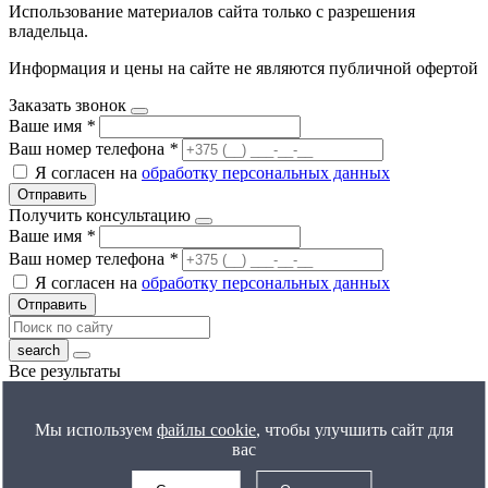
Использование материалов сайта только с разрешения
владельца.
Информация и цены на сайте не являются публичной офертой
Заказать звонок
Ваше имя
*
Ваш номер телефона
*
Я согласен на
обработку персональных данных
Отправить
Получить консультацию
Ваше имя
*
Ваш номер телефона
*
Я согласен на
обработку персональных данных
Отправить
Все результаты
Получить расчет цены
Ваше имя
*
Мы используем
файлы cookie
, чтобы улучшить сайт для
Ваш номер телефона
*
вас
Я согласен на
обработку персональных данных
Отправить