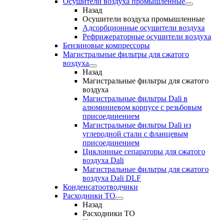
Осушители воздуха промышленные
Назад
Осушители воздуха промышленные
Адсорбционные осушители воздуха
Рефрижераторные осушители воздуха
Бензиновые компрессоры
Магистральные фильтры для сжатого
воздуха
Назад
Магистральные фильтры для сжатого
воздуха
Магистральные фильтры Dali в
алюминиевом корпусе с резьбовым
присоединением
Магистральные фильтры Dali из
углеродной стали с фланцевым
присоединением
Циклонные сепараторы для сжатого
воздуха Dali
Магистральные фильтры для сжатого
воздуха Dali DLF
Конденсатоотводчики
Расходники ТО
Назад
Расходники ТО