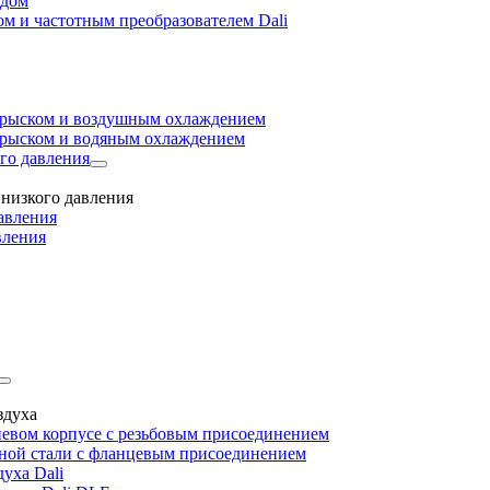
одом
м и частотным преобразователем Dali
прыском и воздушным охлаждением
прыском и водяным охлаждением
го давления
низкого давления
авления
вления
здуха
евом корпусе с резьбовым присоединением
дной стали с фланцевым присоединением
уха Dali