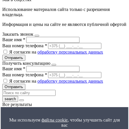
Использование материалов сайта только с разрешения
владельца.
Информация и цены на сайте не являются публичной офертой
Заказать звонок
Ваше имя
*
Ваш номер телефона
*
Я согласен на
обработку персональных данных
Отправить
Получить консультацию
Ваше имя
*
Ваш номер телефона
*
Я согласен на
обработку персональных данных
Отправить
Все результаты
Получить расчет цены
Ваше имя
*
Мы используем
файлы cookie
, чтобы улучшить сайт для
Ваш номер телефона
*
вас
Я согласен на
обработку персональных данных