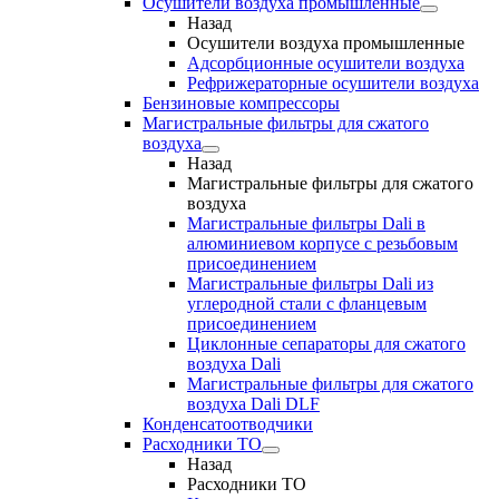
Осушители воздуха промышленные
Назад
Осушители воздуха промышленные
Адсорбционные осушители воздуха
Рефрижераторные осушители воздуха
Бензиновые компрессоры
Магистральные фильтры для сжатого
воздуха
Назад
Магистральные фильтры для сжатого
воздуха
Магистральные фильтры Dali в
алюминиевом корпусе с резьбовым
присоединением
Магистральные фильтры Dali из
углеродной стали с фланцевым
присоединением
Циклонные сепараторы для сжатого
воздуха Dali
Магистральные фильтры для сжатого
воздуха Dali DLF
Конденсатоотводчики
Расходники ТО
Назад
Расходники ТО