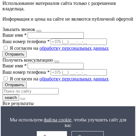
Использование материалов сайта только с разрешения
владельца.
Информация и цены на сайте не являются публичной офертой
Заказать звонок
Ваше имя
*
Ваш номер телефона
*
Я согласен на
обработку персональных данных
Отправить
Получить консультацию
Ваше имя
*
Ваш номер телефона
*
Я согласен на
обработку персональных данных
Отправить
Все результаты
Получить расчет цены
Ваше имя
*
Мы используем
файлы cookie
, чтобы улучшить сайт для
Ваш номер телефона
*
вас
Я согласен на
обработку персональных данных
Отправить