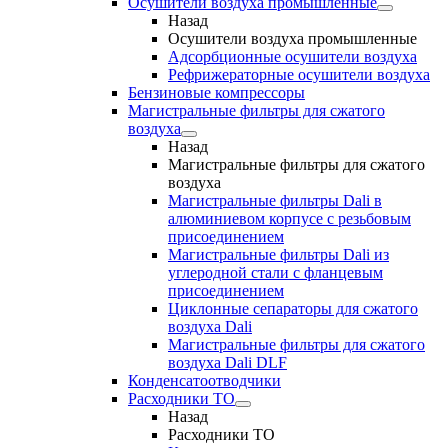
Осушители воздуха промышленные
Назад
Осушители воздуха промышленные
Адсорбционные осушители воздуха
Рефрижераторные осушители воздуха
Бензиновые компрессоры
Магистральные фильтры для сжатого
воздуха
Назад
Магистральные фильтры для сжатого
воздуха
Магистральные фильтры Dali в
алюминиевом корпусе с резьбовым
присоединением
Магистральные фильтры Dali из
углеродной стали с фланцевым
присоединением
Циклонные сепараторы для сжатого
воздуха Dali
Магистральные фильтры для сжатого
воздуха Dali DLF
Конденсатоотводчики
Расходники ТО
Назад
Расходники ТО