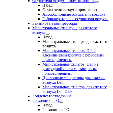
Осушители воздуха промышленные
Назад
Осушители воздуха промышленные
Адсорбционные осушители воздуха
Рефрижераторные осушители воздуха
Бензиновые компрессоры
Магистральные фильтры для сжатого
воздуха
Назад
Магистральные фильтры для сжатого
воздуха
Магистральные фильтры Dali в
алюминиевом корпусе с резьбовым
присоединением
Магистральные фильтры Dali из
углеродной стали с фланцевым
присоединением
Циклонные сепараторы для сжатого
воздуха Dali
Магистральные фильтры для сжатого
воздуха Dali DLF
Конденсатоотводчики
Расходники ТО
Назад
Расходники ТО