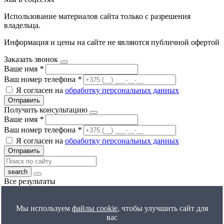
Использование материалов сайта только с разрешения
владельца.
Информация и цены на сайте не являются публичной офертой
Заказать звонок
Ваше имя
*
Ваш номер телефона
*
Я согласен на
обработку персональных данных
Отправить
Получить консультацию
Ваше имя
*
Ваш номер телефона
*
Я согласен на
обработку персональных данных
Отправить
Все результаты
Получить расчет цены
Ваше имя
*
Мы используем
файлы cookie
, чтобы улучшить сайт для
Ваш номер телефона
*
вас
Я согласен на
обработку персональных данных