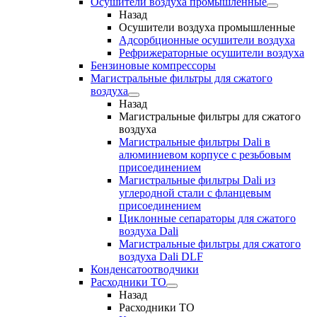
Осушители воздуха промышленные
Назад
Осушители воздуха промышленные
Адсорбционные осушители воздуха
Рефрижераторные осушители воздуха
Бензиновые компрессоры
Магистральные фильтры для сжатого
воздуха
Назад
Магистральные фильтры для сжатого
воздуха
Магистральные фильтры Dali в
алюминиевом корпусе с резьбовым
присоединением
Магистральные фильтры Dali из
углеродной стали с фланцевым
присоединением
Циклонные сепараторы для сжатого
воздуха Dali
Магистральные фильтры для сжатого
воздуха Dali DLF
Конденсатоотводчики
Расходники ТО
Назад
Расходники ТО