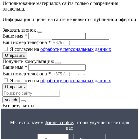
Использование материалов сайта только с разрешения
владельца.
Информация и цены на сайте не являются публичной офертой
Заказать звонок
Ваше имя
*
Ваш номер телефона
*
Я согласен на
обработку персональных данных
Отправить
Получить консультацию
Ваше имя
*
Ваш номер телефона
*
Я согласен на
обработку персональных данных
Отправить
Все результаты
Получить расчет цены
Ваше имя
*
Мы используем
файлы cookie
, чтобы улучшить сайт для
Ваш номер телефона
*
вас
Я согласен на
обработку персональных данных
Отправить