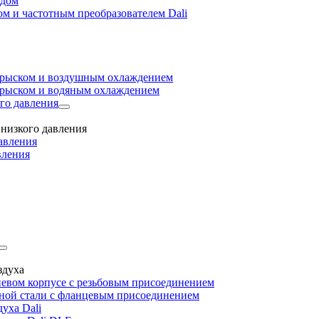
одом
м и частотным преобразователем Dali
прыском и воздушным охлаждением
прыском и водяным охлаждением
го давления
низкого давления
авления
вления
здуха
евом корпусе с резьбовым присоединением
дной стали с фланцевым присоединением
уха Dali