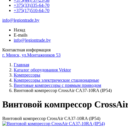
+375(44)737-23-38
+375(33)335-64-70
+375(17)510-64-70
info@legiontrade.by
Назад
E-mails
info@legiontrade.by
Контактная информация
г. Минск, ул.Монтажников 53
Главная
Каталог оборудования Vektor
Компрессоры
Компрессоры электрические стационарные
Винтовые компрессоры с прямым приводом
Винтовой компрессор CrossAir CA37-10RA (IP54)
Винтовой компрессор CrossAi
Винтовой компрессор CrossAir CA37-10RA (IP54)