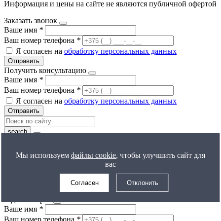
Информация и цены на сайте не являются публичной офертой
Заказать звонок
Ваше имя
*
Ваш номер телефона
*
Я согласен на
обработку персональных данных
Отправить
Получить консультацию
Ваше имя
*
Ваш номер телефона
*
Я согласен на
обработку персональных данных
Отправить
Все результаты
Получить расчет цены
Мы используем
файлы cookie
, чтобы улучшить сайт для
Ваше имя
*
вас
Ваш номер телефона
*
Я согласен на
обработку персональных данных
Согласен
Отклонить
Отправить
Задать вопрос
Ваше имя
*
Ваш номер телефона
*