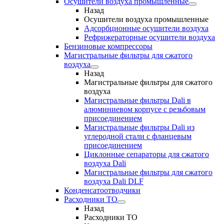
Осушители воздуха промышленные
Назад
Осушители воздуха промышленные
Адсорбционные осушители воздуха
Рефрижераторные осушители воздуха
Бензиновые компрессоры
Магистральные фильтры для сжатого
воздуха
Назад
Магистральные фильтры для сжатого
воздуха
Магистральные фильтры Dali в
алюминиевом корпусе с резьбовым
присоединением
Магистральные фильтры Dali из
углеродной стали с фланцевым
присоединением
Циклонные сепараторы для сжатого
воздуха Dali
Магистральные фильтры для сжатого
воздуха Dali DLF
Конденсатоотводчики
Расходники ТО
Назад
Расходники ТО