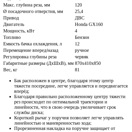
Макс. глубина реза, мм
120
Ø посадочного отверстия, мм
25,4
Привод
ДВС
Двигатель
Honda GX160
Мощность, кВт
4
Топливо
Бензин
Емкость бачка охлаждения, л
12
Перемещение вперед/назад
ручное
Регулировка глубины реза
червяк
Габаритные размеры (ДхШхВ), мм
870х410х850
Вес, кг
81
Бак расположен в центре, благодаря этому центр
тяжести посередине, легче управляется и передвигается
вперёд;
Благодаря правильно расположенному центру тяжести
рез происходит по оптимальной траектории и
линейности, что в свою очередь увеличивает срок
службы диска;
Короткий рычаг у поручня позволяет легче управлять
линейностью и маневренностью хода;
Прорезиненная накладка на поручне защищает от