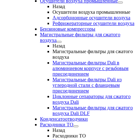
Осушители воздуха промышленные
Назад
Осушители воздуха промышленные
Адсорбционные осушители воздуха
Рефрижераторные осушители воздуха
Бензиновые компрессоры
Магистральные фильтры для сжатого
воздуха
Назад
Магистральные фильтры для сжатого
воздуха
Магистральные фильтры Dali в
алюминиевом корпусе с резьбовым
присоединением
Магистральные фильтры Dali из
углеродной стали с фланцевым
присоединением
Циклонные сепараторы для сжатого
воздуха Dali
Магистральные фильтры для сжатого
воздуха Dali DLF
Конденсатоотводчики
Расходники ТО
Назад
Расходники ТО