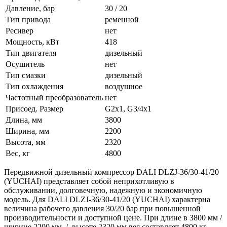
Давление, бар
30 / 20
Тип привода
ременной
Ресивер
нет
Мощность, кВт
418
Тип двигателя
дизельный
Осушитель
нет
Тип смазки
дизельный
Тип охлаждения
воздушное
Частотный преобразователь
нет
Присоед. Размер
G2x1, G3/4x1
Длина, мм
3800
Ширина, мм
2200
Высота, мм
2320
Вес, кг
4800
Передвижной дизельный компрессор DALI DLZJ-36/30-41/20
(YUCHAI) представляет собой неприхотливую в
обслуживании, долговечную, надежную и экономичную
модель. Для DALI DLZJ-36/30-41/20 (YUCHAI) характерна
величина рабочего давления 30/20 бар при повышенной
производительности и доступной цене. При длине в 3800 мм /
ширине 2200 мм / высоте 2320 мм вес составляет 4800 кг.