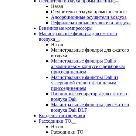
Осушители воздуха промышленные
Назад
Осушители воздуха промышленные
Адсорбционные осушители воздуха
Рефрижераторные осушители воздуха
Бензиновые компрессоры
Магистральные фильтры для сжатого
воздуха
Назад
Магистральные фильтры для сжатого
воздуха
Магистральные фильтры Dali в
алюминиевом корпусе с резьбовым
присоединением
Магистральные фильтры Dali из
углеродной стали с фланцевым
присоединением
Циклонные сепараторы для сжатого
воздуха Dali
Магистральные фильтры для сжатого
воздуха Dali DLF
Конденсатоотводчики
Расходники ТО
Назад
Расходники ТО