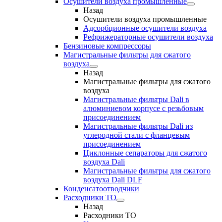
Осушители воздуха промышленные
Назад
Осушители воздуха промышленные
Адсорбционные осушители воздуха
Рефрижераторные осушители воздуха
Бензиновые компрессоры
Магистральные фильтры для сжатого
воздуха
Назад
Магистральные фильтры для сжатого
воздуха
Магистральные фильтры Dali в
алюминиевом корпусе с резьбовым
присоединением
Магистральные фильтры Dali из
углеродной стали с фланцевым
присоединением
Циклонные сепараторы для сжатого
воздуха Dali
Магистральные фильтры для сжатого
воздуха Dali DLF
Конденсатоотводчики
Расходники ТО
Назад
Расходники ТО