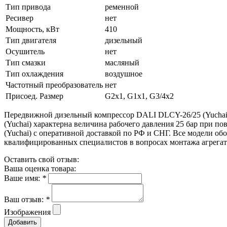
Тип привода
ременной
Ресивер
нет
Мощность, кВт
410
Тип двигателя
дизельный
Осушитель
нет
Тип смазки
масляный
Тип охлаждения
воздушное
Частотный преобразователь
нет
Присоед. Размер
G2x1, G1x1, G3/4x2
Передвижной дизельный компрессор DALI DLCY-26/25 (Yuchai
(Yuchai) характерна величина рабочего давления 25 бар при
(Yuchai) с оперативной доставкой по РФ и СНГ. Все модели о
квалифицированных специалистов в вопросах монтажа агрегат
Оставить свой отзыв:
Ваша оценка товара:
Ваше имя:
*
Ваш отзыв:
*
Изображения
Добавить