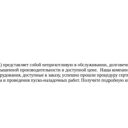
) представляет собой неприхотливую в обслуживании, долгове
 повышенной производительности и доступной цене. Наша компа
борудования, доступные к заказу, успешно прошли процедуру с
а и проведения пуско-наладочных работ. Получите подробную и