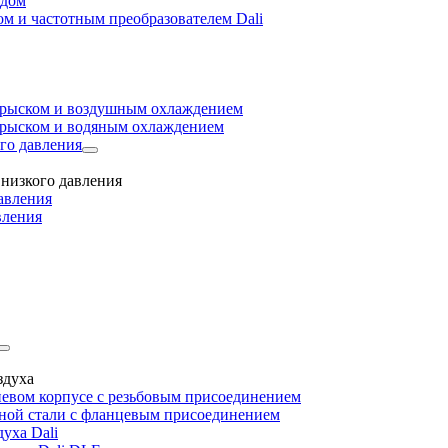
одом
м и частотным преобразователем Dali
прыском и воздушным охлаждением
прыском и водяным охлаждением
го давления
низкого давления
авления
вления
здуха
евом корпусе с резьбовым присоединением
дной стали с фланцевым присоединением
уха Dali