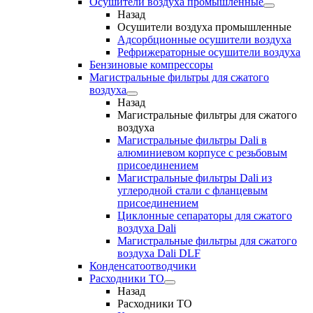
Осушители воздуха промышленные
Назад
Осушители воздуха промышленные
Адсорбционные осушители воздуха
Рефрижераторные осушители воздуха
Бензиновые компрессоры
Магистральные фильтры для сжатого
воздуха
Назад
Магистральные фильтры для сжатого
воздуха
Магистральные фильтры Dali в
алюминиевом корпусе с резьбовым
присоединением
Магистральные фильтры Dali из
углеродной стали с фланцевым
присоединением
Циклонные сепараторы для сжатого
воздуха Dali
Магистральные фильтры для сжатого
воздуха Dali DLF
Конденсатоотводчики
Расходники ТО
Назад
Расходники ТО