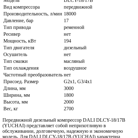
Модель
DLCY-18/17B
Вид компрессора
передвижной
Производительность, л/мин
18000
Давление, бар
17
Тип привода
ременной
Ресивер
нет
Мощность, кВт
194
Тип двигателя
дизельный
Осушитель
нет
Тип смазки
масляный
Тип охлаждения
воздушное
Частотный преобразователь
нет
Присоед. Размер
G2x1, G3/4x1
Длина, мм
3000
Ширина, мм
1800
Высота, мм
2000
Вес, кг
2700
Передвижной дизельный компрессор DALI DLCY-18/17B
(YUCHAI) представляет собой неприхотливую в
обслуживании, долговечную, надежную и экономичную
модель. Для DALI DLCY-18/17B (YUCHAI) характерна