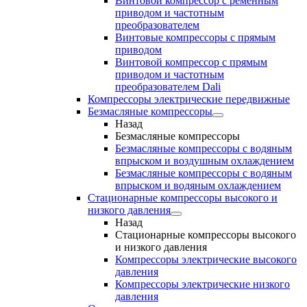
Винтовой компрессор с ременным
приводом и частотным
преобразователем
Винтовые компрессоры с прямым
приводом
Винтовой компрессор с прямым
приводом и частотным
преобразователем Dali
Компрессоры электрические передвижные
Безмасляные компрессоры
Назад
Безмасляные компрессоры
Безмасляные компрессоры с водяным
впрыском и воздушным охлаждением
Безмасляные компрессоры с водяным
впрыском и водяным охлаждением
Стационарные компрессоры высокого и
низкого давления
Назад
Стационарные компрессоры высокого
и низкого давления
Компрессоры электрические высокого
давления
Компрессоры электрические низкого
давления