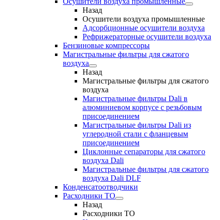
Осушители воздуха промышленные
Назад
Осушители воздуха промышленные
Адсорбционные осушители воздуха
Рефрижераторные осушители воздуха
Бензиновые компрессоры
Магистральные фильтры для сжатого
воздуха
Назад
Магистральные фильтры для сжатого
воздуха
Магистральные фильтры Dali в
алюминиевом корпусе с резьбовым
присоединением
Магистральные фильтры Dali из
углеродной стали с фланцевым
присоединением
Циклонные сепараторы для сжатого
воздуха Dali
Магистральные фильтры для сжатого
воздуха Dali DLF
Конденсатоотводчики
Расходники ТО
Назад
Расходники ТО