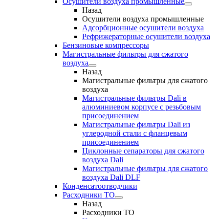
Осушители воздуха промышленные
Назад
Осушители воздуха промышленные
Адсорбционные осушители воздуха
Рефрижераторные осушители воздуха
Бензиновые компрессоры
Магистральные фильтры для сжатого
воздуха
Назад
Магистральные фильтры для сжатого
воздуха
Магистральные фильтры Dali в
алюминиевом корпусе с резьбовым
присоединением
Магистральные фильтры Dali из
углеродной стали с фланцевым
присоединением
Циклонные сепараторы для сжатого
воздуха Dali
Магистральные фильтры для сжатого
воздуха Dali DLF
Конденсатоотводчики
Расходники ТО
Назад
Расходники ТО