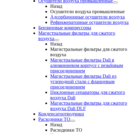
Осушители воздуха промышленные
Назад
Осушители воздуха промышленные
Адсорбционные осушители воздуха
Рефрижераторные осушители воздуха
Бензиновые компрессоры
Магистральные фильтры для сжатого
воздуха
Назад
Магистральные фильтры для сжатого
воздуха
Магистральные фильтры Dali в
алюминиевом корпусе с резьбовым
присоединением
Магистральные фильтры Dali из
углеродной стали с фланцевым
присоединением
Циклонные сепараторы для сжатого
воздуха Dali
Магистральные фильтры для сжатого
воздуха Dali DLF
Конденсатоотводчики
Расходники ТО
Назад
Расходники ТО