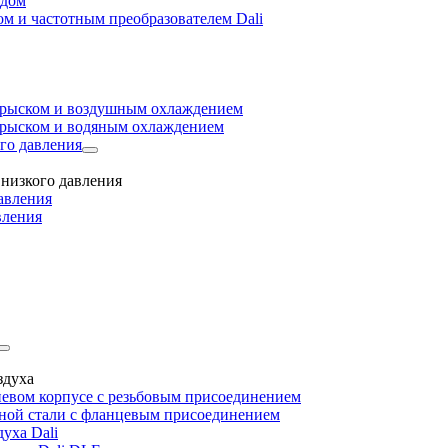
одом
м и частотным преобразователем Dali
прыском и воздушным охлаждением
прыском и водяным охлаждением
го давления
низкого давления
авления
вления
здуха
евом корпусе с резьбовым присоединением
дной стали с фланцевым присоединением
уха Dali