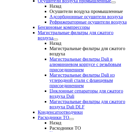
Осушители воздуха промышленные
Назад
Осушители воздуха промышленные
Адсорбционные осушители воздуха
Рефрижераторные осушители воздуха
Бензиновые компрессоры
Магистральные фильтры для сжатого
воздуха
Назад
Магистральные фильтры для сжатого
воздуха
Магистральные фильтры Dali в
алюминиевом корпусе с резьбовым
присоединением
Магистральные фильтры Dali из
углеродной стали с фланцевым
присоединением
Циклонные сепараторы для сжатого
воздуха Dali
Магистральные фильтры для сжатого
воздуха Dali DLF
Конденсатоотводчики
Расходники ТО
Назад
Расходники ТО