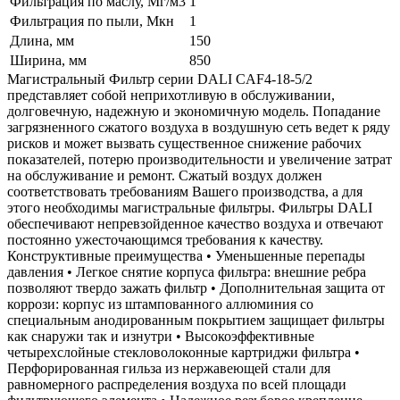
Фильтрация по маслу, Мг/м3
1
Фильтрация по пыли, Мкн
1
Длина, мм
150
Ширина, мм
850
Магистральный Фильтр серии DALI CAF4-18-5/2
представляет собой неприхотливую в обслуживании,
долговечную, надежную и экономичную модель. Попадание
загрязненного сжатого воздуха в воздушную сеть ведет к ряду
рисков и может вызвать существенное снижение рабочих
показателей, потерю производительности и увеличение затрат
на обслуживание и ремонт. Сжатый воздух должен
соответствовать требованиям Вашего производства, а для
этого необходимы магистральные фильтры. Фильтры DALI
обеспечивают непревзойденное качество воздуха и отвечают
постоянно ужесточающимся требования к качеству.
Конструктивные преимущества • Уменьшенные перепады
давления • Легкое снятие корпуса фильтра: внешние ребра
позволяют твердо зажать фильтр • Дополнительная защита от
коррози: корпус из штампованного аллюминия со
специальным анодированным покрытием защищает фильтры
как снаружи так и изнутри • Высокоэффективные
четырехслойные стекловолоконные картриджи фильтра •
Перфорированная гильза из нержавеющей стали для
равномерного распределения воздуха по всей площади