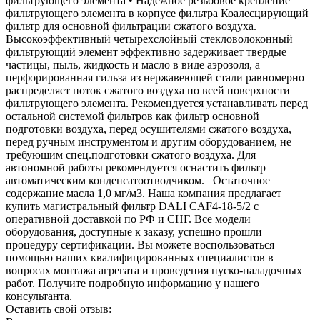
фильтрующего элемента • Надежное резьбовое крепление
фильтрующего элемента в корпусе фильтра Коалесцирующий
фильтр для основной фильтрации сжатого воздуха.
Высокоэффективный четырехслойный стекловолоконный
фильтрующий элемент эффективно задерживает твердые
частицы, пыль, жидкость и масло в виде аэрозоля, а
перфорированная гильза из нержавеющей стали равномерно
распределяет поток сжатого воздуха по всей поверхности
фильтрующего элемента. Рекомендуется устанавливать перед
остальной системой фильтров как фильтр основной
подготовки воздуха, перед осушителями сжатого воздуха,
перед ручным инструментом и другим оборудованием, не
требующим спец.подготовки сжатого воздуха. Для
автономной работы рекомендуется оснастить фильтр
автоматическим конденсатоотводчиком. Остаточное
содержание масла 1,0 мг/м3. Наша компания предлагает
купить магистральный фильтр DALI CAF4-18-5/2 с
оперативной доставкой по РФ и СНГ. Все модели
оборудования, доступные к заказу, успешно прошли
процедуру сертификации. Вы можете воспользоваться
помощью наших квалифицированных специалистов в
вопросах монтажа агрегата и проведения пуско-наладочных
работ. Получите подробную информацию у нашего
консультанта.
Оставить свой отзыв: