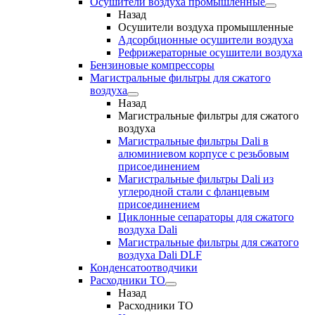
Осушители воздуха промышленные
Назад
Осушители воздуха промышленные
Адсорбционные осушители воздуха
Рефрижераторные осушители воздуха
Бензиновые компрессоры
Магистральные фильтры для сжатого
воздуха
Назад
Магистральные фильтры для сжатого
воздуха
Магистральные фильтры Dali в
алюминиевом корпусе с резьбовым
присоединением
Магистральные фильтры Dali из
углеродной стали с фланцевым
присоединением
Циклонные сепараторы для сжатого
воздуха Dali
Магистральные фильтры для сжатого
воздуха Dali DLF
Конденсатоотводчики
Расходники ТО
Назад
Расходники ТО