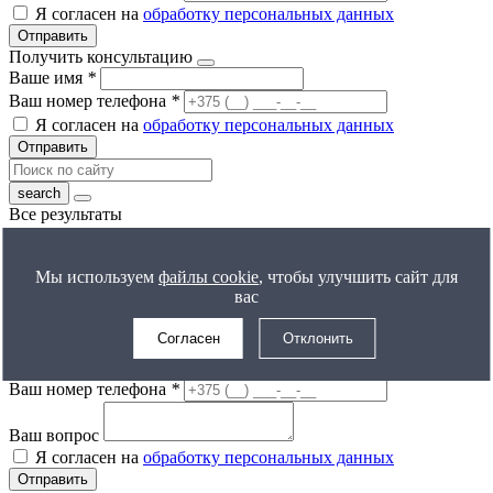
Я согласен на
обработку персональных данных
Отправить
Получить консультацию
Ваше имя
*
Ваш номер телефона
*
Я согласен на
обработку персональных данных
Отправить
Все результаты
Получить расчет цены
Ваше имя
*
Мы используем
файлы cookie
, чтобы улучшить сайт для
Ваш номер телефона
*
вас
Я согласен на
обработку персональных данных
Отправить
Согласен
Отклонить
Задать вопрос
Ваше имя
*
Ваш номер телефона
*
Ваш вопрос
Я согласен на
обработку персональных данных
Отправить