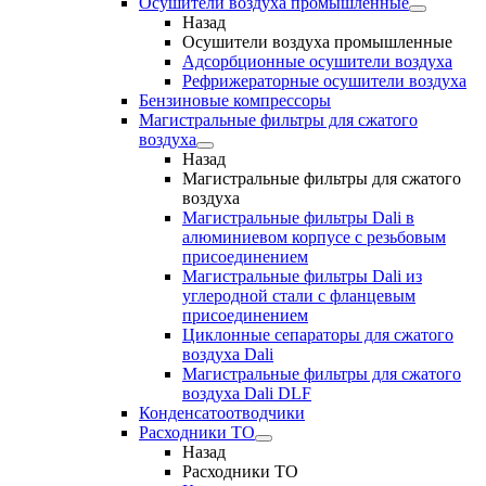
Осушители воздуха промышленные
Назад
Осушители воздуха промышленные
Адсорбционные осушители воздуха
Рефрижераторные осушители воздуха
Бензиновые компрессоры
Магистральные фильтры для сжатого
воздуха
Назад
Магистральные фильтры для сжатого
воздуха
Магистральные фильтры Dali в
алюминиевом корпусе с резьбовым
присоединением
Магистральные фильтры Dali из
углеродной стали с фланцевым
присоединением
Циклонные сепараторы для сжатого
воздуха Dali
Магистральные фильтры для сжатого
воздуха Dali DLF
Конденсатоотводчики
Расходники ТО
Назад
Расходники ТО