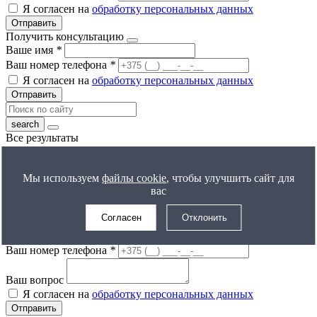
Я согласен на
обработку персональных данных
Отправить
Получить консультацию
Ваше имя
*
Ваш номер телефона
*
Я согласен на
обработку персональных данных
Отправить
Все результаты
Получить расчет цены
Ваше имя
*
Мы используем
файлы cookie
, чтобы улучшить сайт для
Ваш номер телефона
*
вас
Я согласен на
обработку персональных данных
Отправить
Согласен
Отклонить
Задать вопрос
Ваше имя
*
Ваш номер телефона
*
Ваш вопрос
Я согласен на
обработку персональных данных
Отправить