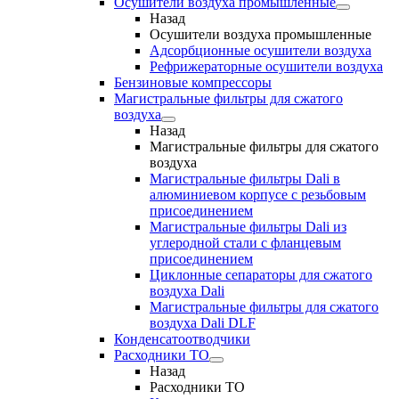
Осушители воздуха промышленные
Назад
Осушители воздуха промышленные
Адсорбционные осушители воздуха
Рефрижераторные осушители воздуха
Бензиновые компрессоры
Магистральные фильтры для сжатого
воздуха
Назад
Магистральные фильтры для сжатого
воздуха
Магистральные фильтры Dali в
алюминиевом корпусе с резьбовым
присоединением
Магистральные фильтры Dali из
углеродной стали с фланцевым
присоединением
Циклонные сепараторы для сжатого
воздуха Dali
Магистральные фильтры для сжатого
воздуха Dali DLF
Конденсатоотводчики
Расходники ТО
Назад
Расходники ТО