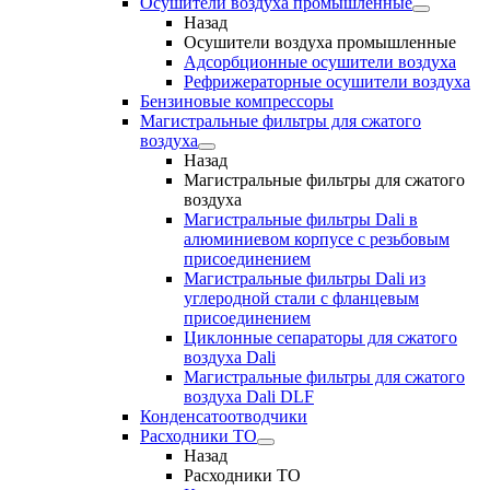
Осушители воздуха промышленные
Назад
Осушители воздуха промышленные
Адсорбционные осушители воздуха
Рефрижераторные осушители воздуха
Бензиновые компрессоры
Магистральные фильтры для сжатого
воздуха
Назад
Магистральные фильтры для сжатого
воздуха
Магистральные фильтры Dali в
алюминиевом корпусе с резьбовым
присоединением
Магистральные фильтры Dali из
углеродной стали с фланцевым
присоединением
Циклонные сепараторы для сжатого
воздуха Dali
Магистральные фильтры для сжатого
воздуха Dali DLF
Конденсатоотводчики
Расходники ТО
Назад
Расходники ТО