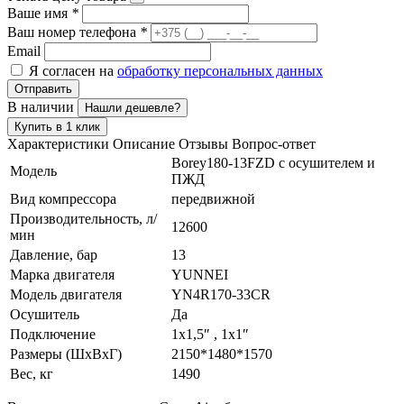
Ваше имя
*
Ваш номер телефона
*
Email
Я согласен на
обработку персональных данных
Отправить
В наличии
Нашли дешевле?
Купить в 1 клик
Характеристики
Описание
Отзывы
Вопрос-ответ
Borey180-13FZD с осушителем и
Модель
ПЖД
Вид компрессора
передвижной
Производительность, л/
12600
мин
Давление, бар
13
Марка двигателя
YUNNEI
Модель двигателя
YN4R170-33CR
Осушитель
Да
Подключение
1х1,5″ , 1х1″
Размеры (ШxВxГ)
2150*1480*1570
Вес, кг
1490