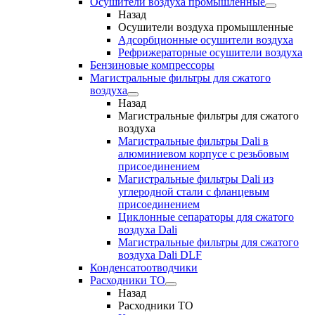
Осушители воздуха промышленные
Назад
Осушители воздуха промышленные
Адсорбционные осушители воздуха
Рефрижераторные осушители воздуха
Бензиновые компрессоры
Магистральные фильтры для сжатого
воздуха
Назад
Магистральные фильтры для сжатого
воздуха
Магистральные фильтры Dali в
алюминиевом корпусе с резьбовым
присоединением
Магистральные фильтры Dali из
углеродной стали с фланцевым
присоединением
Циклонные сепараторы для сжатого
воздуха Dali
Магистральные фильтры для сжатого
воздуха Dali DLF
Конденсатоотводчики
Расходники ТО
Назад
Расходники ТО