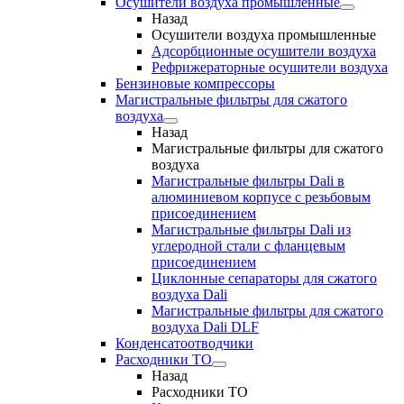
Осушители воздуха промышленные
Назад
Осушители воздуха промышленные
Адсорбционные осушители воздуха
Рефрижераторные осушители воздуха
Бензиновые компрессоры
Магистральные фильтры для сжатого
воздуха
Назад
Магистральные фильтры для сжатого
воздуха
Магистральные фильтры Dali в
алюминиевом корпусе с резьбовым
присоединением
Магистральные фильтры Dali из
углеродной стали с фланцевым
присоединением
Циклонные сепараторы для сжатого
воздуха Dali
Магистральные фильтры для сжатого
воздуха Dali DLF
Конденсатоотводчики
Расходники ТО
Назад
Расходники ТО