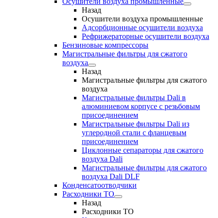
Осушители воздуха промышленные
Назад
Осушители воздуха промышленные
Адсорбционные осушители воздуха
Рефрижераторные осушители воздуха
Бензиновые компрессоры
Магистральные фильтры для сжатого
воздуха
Назад
Магистральные фильтры для сжатого
воздуха
Магистральные фильтры Dali в
алюминиевом корпусе с резьбовым
присоединением
Магистральные фильтры Dali из
углеродной стали с фланцевым
присоединением
Циклонные сепараторы для сжатого
воздуха Dali
Магистральные фильтры для сжатого
воздуха Dali DLF
Конденсатоотводчики
Расходники ТО
Назад
Расходники ТО