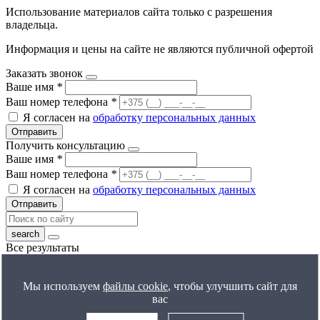
Использование материалов сайта только с разрешения
владельца.
Информация и цены на сайте не являются публичной офертой
Заказать звонок
Ваше имя
*
Ваш номер телефона
*
Я согласен на
обработку персональных данных
Отправить
Получить консультацию
Ваше имя
*
Ваш номер телефона
*
Я согласен на
обработку персональных данных
Отправить
Все результаты
Получить расчет цены
Ваше имя
*
Мы используем
файлы cookie
, чтобы улучшить сайт для
Ваш номер телефона
*
вас
Я согласен на
обработку персональных данных
Отправить