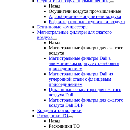
Осушители воздуха промышленные
Назад
Осушители воздуха промышленные
Адсорбционные осушители воздуха
Рефрижераторные осушители воздуха
Бензиновые компрессоры
Магистральные фильтры для сжатого
воздуха
Назад
Магистральные фильтры для сжатого
воздуха
Магистральные фильтры Dali в
алюминиевом корпусе с резьбовым
присоединением
Магистральные фильтры Dali из
углеродной стали с фланцевым
присоединением
Циклонные сепараторы для сжатого
воздуха Dali
Магистральные фильтры для сжатого
воздуха Dali DLF
Конденсатоотводчики
Расходники ТО
Назад
Расходники ТО