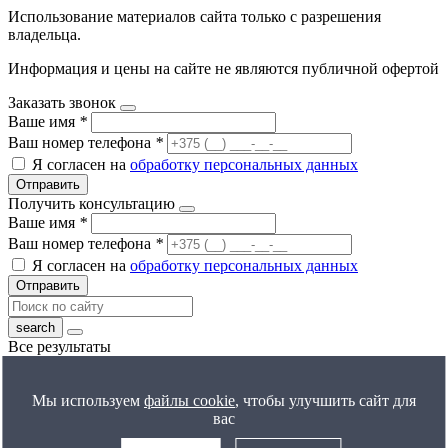
Использование материалов сайта только с разрешения
владельца.
Информация и цены на сайте не являются публичной офертой
Заказать звонок
Ваше имя
*
Ваш номер телефона
*
Я согласен на
обработку персональных данных
Отправить
Получить консультацию
Ваше имя
*
Ваш номер телефона
*
Я согласен на
обработку персональных данных
Отправить
Все результаты
Получить расчет цены
Ваше имя
*
Мы используем
файлы cookie
, чтобы улучшить сайт для
Ваш номер телефона
*
вас
Я согласен на
обработку персональных данных
Отправить